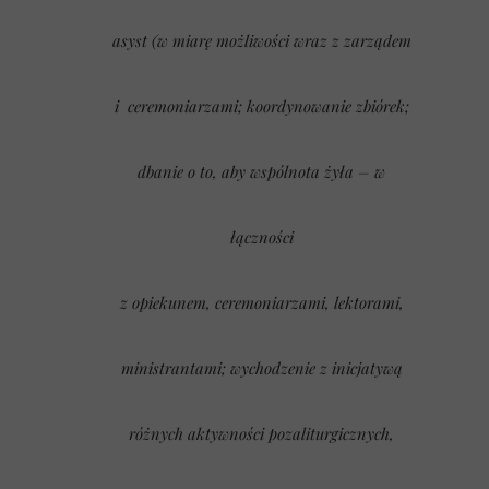
asyst (w miarę możliwości wraz z zarządem
i ceremoniarzami; koordynowanie zbiórek;
dbanie o to, aby wspólnota żyła – w
łączności
z opiekunem, ceremoniarzami, lektorami,
ministrantami; wychodzenie z inicjatywą
różnych aktywności pozaliturgicznych,