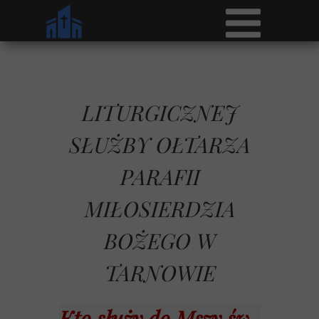
LITURGICZNEJ
SŁUŻBY OŁTARZA
PARAFII
MIŁOSIERDZIA
BOŻEGO W
TARNOWIE
Kto służy do Mszy św.,