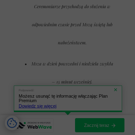
Ceremoniarze przychodzą do służenia w
odpowiednim czasie przed Mszą świętą lub
nabożeństwem.
Msza w dzień powszedni i niedziela zwykła
– 15 minut wcześniej.
Podpowiedź:
Możesz usunąć tę informację włączając Plan
Premium
Msza z asystą – 30 minut wcześniej.
Dowiedz się więcej
Msza z obecnością biskupa – 60 minut
Zacznij teraz