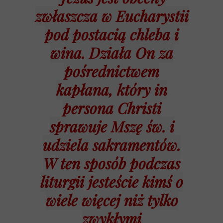
zwłaszcza w Eucharystii
pod postacią chleba i
wina. Działa On za
pośrednictwem
kapłana, który in
persona Christi
sprawuje Mszę św. i
udziela sakramentów.
W ten sposób podczas
liturgii jesteście kimś o
wiele więcej niż tylko
zwykłymi