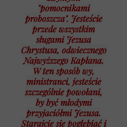
"pomocnikami
proboszcza". Jesteście
przede wszystkim
sługami Jezusa
Chrystusa, odwiecznego
Najwyższego Kapłana.
W ten sposób wy,
ministranci, jesteście
szczególnie powołani,
by być młodymi
przyjaciółmi Jezusa.
Starajcie się pogłębiać i