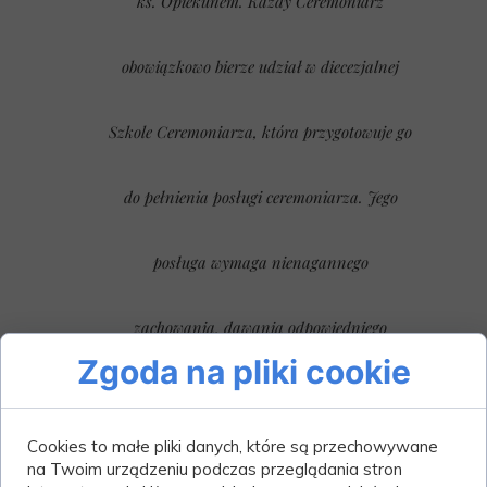
ks. Opiekunem. Każdy Ceremoniarz
obowiązkowo bierze udział w diecezjalnej
Szkole Ceremoniarza, która przygotowuje go
do pełnienia posługi ceremoniarza. Jego
posługa wymaga nienagannego
zachowania, dawania odpowiedniego
Zgoda na pliki cookie
przykładu młodszym ministrantom oraz
Cookies to małe pliki danych, które są przechowywane
troski o osobisty rozwój duchowy.
na Twoim urządzeniu podczas przeglądania stron