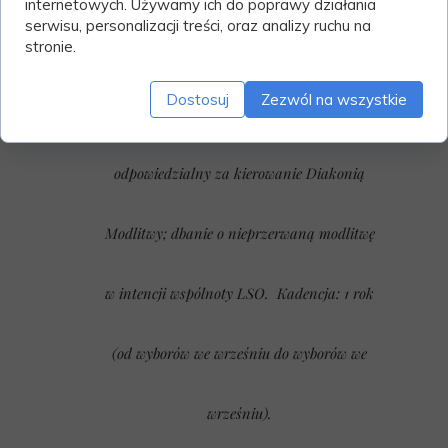
internetowych. Używamy ich do poprawy działania
serwisu, personalizacji treści, oraz analizy ruchu na
d) Prezes Diakonii Modlitwy
stronie.
Dostosuj
Zezwól na wszystkie
Prezes Diakoni Modlitwy jest
odpowiedzialny za kierowanie Diakonią
Modlitwy; dbanie o nieprzerwaną modlitwę
w intencji wspólnoty LSO.
Kadencja: 1 rok
(od wyborów we wrześniu do wyborów we
wrześniu).