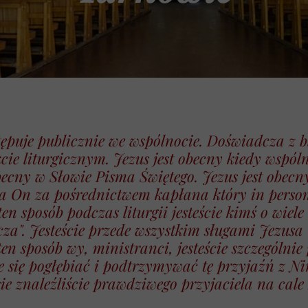
ępuje publicznie we wspólnocie. Doświadcza z bl
ie liturgicznym. Jezus jest obecny kiedy wspól
 obecny w Słowie Pisma Świętego. Jezus jest obec
ła On za pośrednictwem kapłana który in person
n sposób podczas liturgii jesteście kimś o wiele
a". Jesteście przede wszystkim sługami Jezusa
n sposób wy, ministranci, jesteście szczególni
ie się pogłębiać i podtrzymywać tę przyjaźń z N
ie znaleźliście prawdziwego przyjaciela na cale 