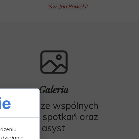
Św. Jan Paweł II
Galeria
ie
Zdjęcia ze wspólnych
imprez, spotkań oraz
asyst
ądzeniu
działania