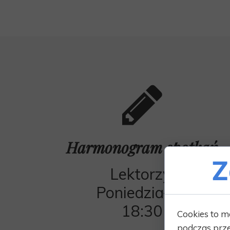
Harmonogram spotkań
Z
Lektorzy:
Poniedziałek
18:30
Cookies to m
podczas prze