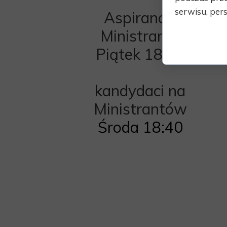
serwisu, pers
Aspiranci i
Ministranci:
Piątek 18:40
kandydaci na
Ministrantów
Środa 18:40