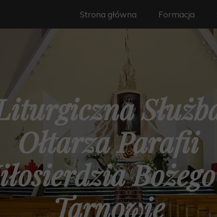
Strona główna
Formacja
Liturgiczna Służb
Ołtarza Parafii
iłosierdzia Bożego
Tarnowie