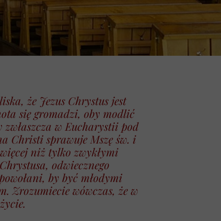
iska, że Jezus Chrystus jest
nota się gromadzi, oby modlić
ny zwłaszcza w Eucharystii pod
a Christi sprawuje Mszę św. i
 więcej niż tylko zwykłymi
 Chrystusa, odwiecznego
e powołani, by być młodymi
im. Zrozumiecie wówczas, że w
życie.