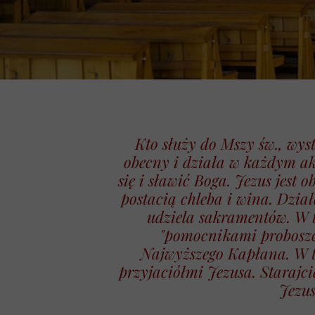
Kto służy do Mszy św., wyst
obecny i działa w każdym akc
się i sławić Boga. Jezus jest
postacią chleba i wina. Dzia
udziela sakramentów. W te
"pomocnikami proboszcz
Najwyższego Kapłana. W te
przyjaciółmi Jezusa. Starajc
Jezus